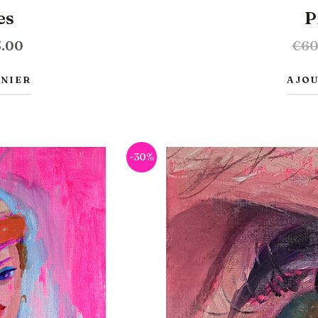
es
P
5.00
€
60
ANIER
AJOU
Le
-30%
prix
l
actuel
:
est :
.00.
€245.00.