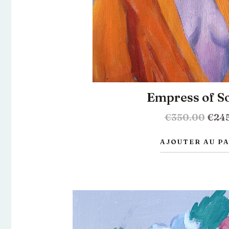
Empress of So
€
350.00
€
24
AJOUTER AU P
Le
prix
initi