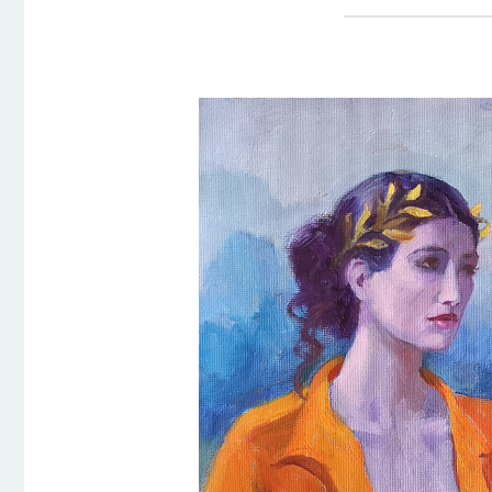
Le
prix
initia
était 
€350