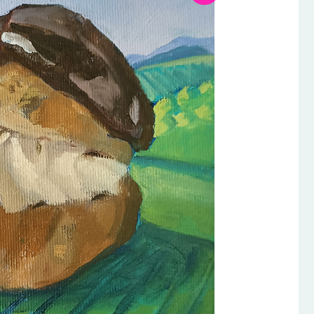
prix
prix
initial
actuel
était :
est :
€300.00.
€210.00.