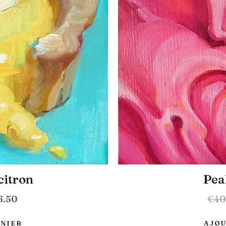
citron
Pea
6.50
€
40
ANIER
AJOU