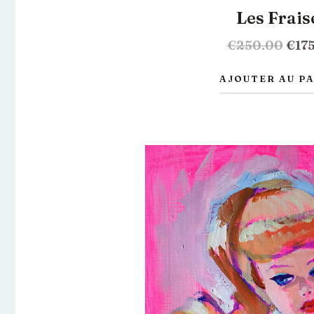
Les Frais
€
250.00
€
17
AJOUTER AU P
Le
prix
initia
était 
€350