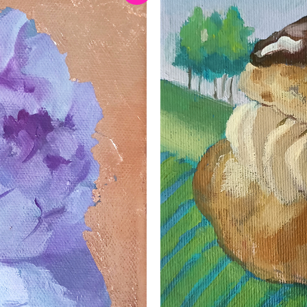
prix
al
actuel
:
est :
0.00.
€210.00.