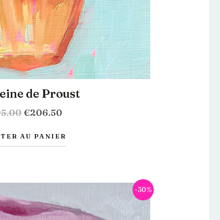
eine de Proust
5.00
€
206.50
TER AU PANIER
Le
Le
-30%
prix
prix
initial
actuel