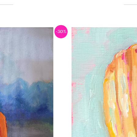
Le
-30%
prix
l
actuel
:
est :
.00.
€245.00.