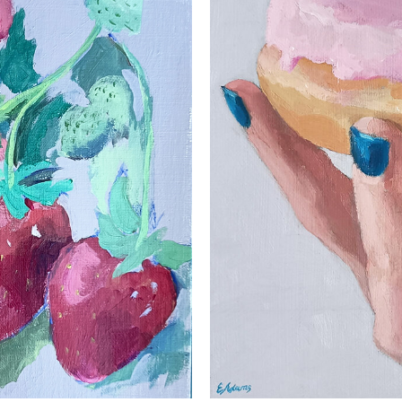
 :
est :
0.00.
€175.00.