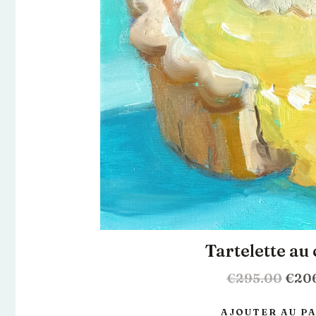
Tartelette au 
€
295.00
€
20
AJOUTER AU P