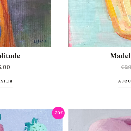
litude
Madel
5.00
€
29
ANIER
AJOU
Le
-30%
prix
al
actuel