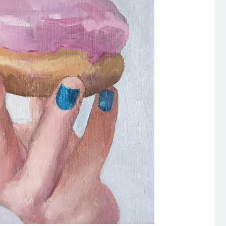
était :
est :
€600.00.
€420.00.