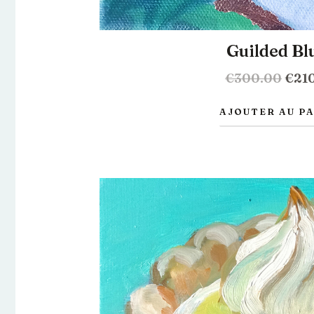
Guilded Bl
€
300.00
€
21
AJOUTER AU P
Le
prix
initia
était 
€295