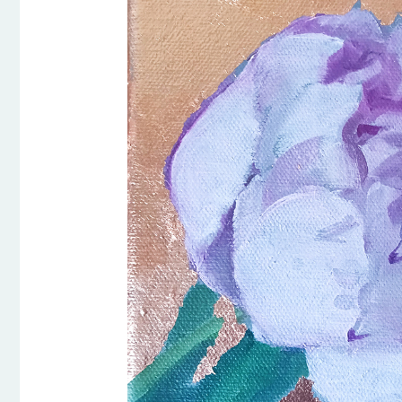
prix
initi
était 
€30