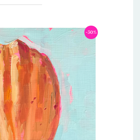
Le
Le
-30%
prix
prix
initial
actuel
était :
est :
€295.00.
€206.50.