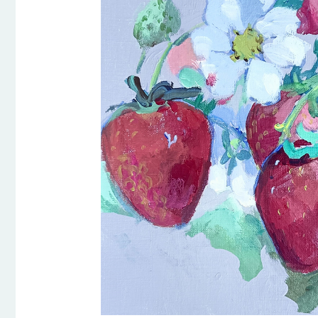
était
€25