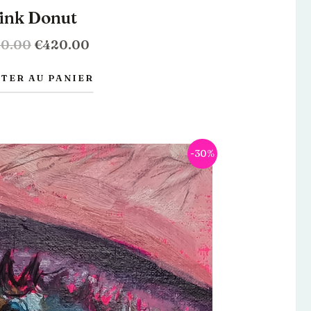
ink Donut
0.00
€
420.00
TER AU PANIER
Le
Le
-30%
prix
prix
initial
actuel
était :
est :
€650.00.
€455.00.