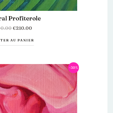
al Profiterole
00.00
€
210.00
TER AU PANIER
Le
Le
-30%
prix
prix
initial
actuel
était :
est :
€400.00.
€280.00.