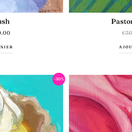
ush
Pastor
0.00
€
3
ANIER
AJOU
Le
-30%
prix
l
actuel
:
est :
.00.
€206.50.